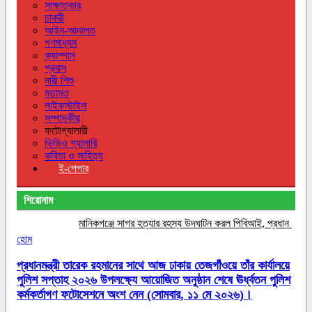
সাক্ষাতকার
চাকরী
আইন-আদালত
গণমাধ্যম
ক্যাম্পাস
প্রবাস
নারী শিশু
মতামত
লাইফস্টাইল
সম্পাদকীয়
ফটোগ্যালারী
ভিডিও গ্যালারি
কবিতা ও সাহিত্য
ই-পেপার
শিরোনাম
মানিকগঞ্জে সাগর হত্যার রহস্য উদঘাটন করল পিবিআই, প্রধান আসামি গ্রেপ্
হোম
প্রধানমন্ত্রী তারেক রহমানের সাথে আজ ঢাকায় তেজগাঁওয়ে তাঁর কার্যালয়ে
পুলিশ সপ্তাহ ২০২৬ উপলক্ষ্যে আয়োজিত অনুষ্ঠান শেষে ঊর্ধ্বতন পুলিশ
কর্মকর্তাগণ ফটোসেশনে অংশ নেন (সোমবার, ১১ মে ২০২৬)।