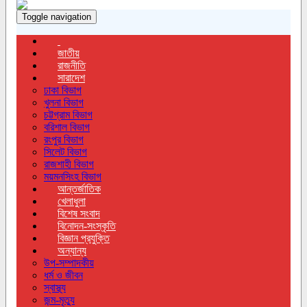
Toggle navigation
জাতীয়
রাজনীতি
সারাদেশ
ঢাকা বিভাগ
খুলনা বিভাগ
চট্টগ্রাম বিভাগ
বরিশাল বিভাগ
রংপুর বিভাগ
সিলেট বিভাগ
রাজশাহী বিভাগ
ময়মনসিংহ বিভাগ
আন্তর্জাতিক
খেলাধুলা
বিশেষ সংবাদ
বিনোদন-সংস্কৃতি
বিজ্ঞান প্রযুক্তি
অন্যান্য
উপ-সম্পাদকীয়
ধর্ম ও জীবন
স্বাস্থ্য
জন্ম-মৃত্যু