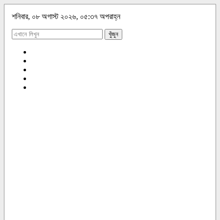
শনিবার, ০৮ অগাস্ট ২০২৬, ০৫:৩৭ অপরাহ্ন
খুঁজুন