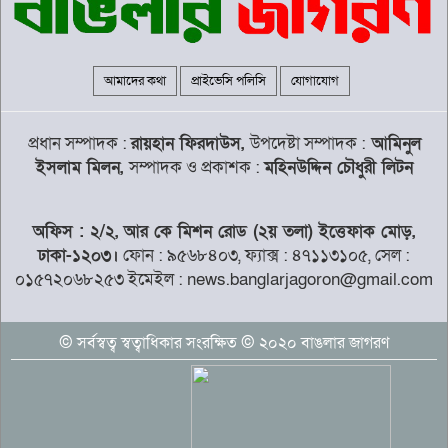
সরকার উৎখাত করার চেষ্টা করলে নিজেরাই
উৎখাত হয়ে যাবেন – খায়ের ভূঁইয়া এমপি
আমাদের কথা
প্রাইভেসি পলিসি
যোগাযোগ
দুর্ঘটনাই আশীর্বাদ! চাঁদে স্পেসএক্সের
রকেটের আঘাতে নতুন গবেষণার সুযোগ
প্রধান সম্পাদক :
রায়হান ফিরদাউস,
উপদেষ্টা সম্পাদক :
আমিনুল
ইসলাম মিলন,
সম্পাদক ও প্রকাশক :
মহিনউদ্দিন চৌধুরী লিটন
গৌরনদীতে জুলাই শহীদ পরিবার ও
অফিস : ২/২, আর কে মিশন রোড (২য় তলা) ইত্তেফাক মোড়,
জুলাইযোদ্ধাদের সংবর্ধনা এবং আলোচনা
সভা
ঢাকা-১২০৩।
ফোন : ৯৫৬৮৪০৩, ফ্যাক্স : ৪৭১১৩১০৫, সেল :
০১৫৭২০৬৮২৫৩ ইমেইল : news.banglarjagoron@gmail.com
প্রধানমন্ত্রী জুলাই আন্দোলনের ফসল ঘরে ঘরে
পৌঁছে দিচ্ছেন: খন্দকার মারুফ
© সর্বস্বত্ব স্বত্বাধিকার সংরক্ষিত © ২০২০ বাঙলার জাগরণ
দেশে কেউ কেউ অহেতুক ইস্যুতে অস্থিতিশীল
পরিস্থিতি সৃষ্টির চেষ্টা করছে : প্রধানমন্ত্রী