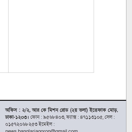
অফিস : ২/২, আর কে মিশন রোড (২য় তলা) ইত্তেফাক মোড়,
ঢাকা-১২০৩।
ফোন : ৯৫৬৮৪০৩, ফ্যাক্স : ৪৭১১৩১০৫, সেল :
০১৫৭২০৬৮২৫৩ ইমেইল :
news.banglarjagoron@gmail.com