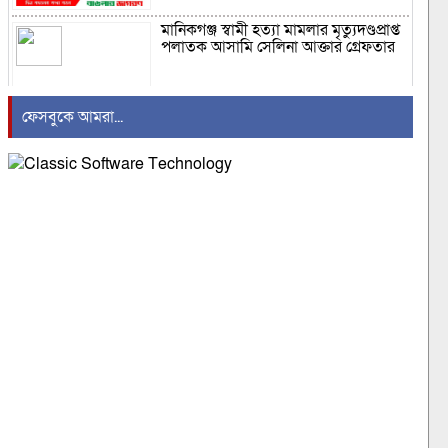
মানিকগঞ্জ স্বামী হত্যা মামলার মৃত্যুদণ্ডপ্রাপ্ত
পলাতক আসামি সেলিনা আক্তার গ্রেফতার
ফেসবুকে আমরা...
সরকার উৎখাত করার চেষ্টা করলে নিজেরাই
উৎখাত হয়ে যাবেন – খায়ের ভূঁইয়া এমপি
দুর্ঘটনাই আশীর্বাদ! চাঁদে স্পেসএক্সের
রকেটের আঘাতে নতুন গবেষণার সুযোগ
গৌরনদীতে জুলাই শহীদ পরিবার ও
জুলাইযোদ্ধাদের সংবর্ধনা এবং আলোচনা
সভা