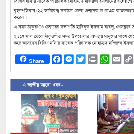
বিজিএমসি’র সাবেক পরিচালক মোহাম্মদ মজিরুল ইসলামের উদ্যোগে কর্
বৃহস্পতিবার (২২ অক্টোবর) সকালে জেলা প্রশাসক ড.কেএম কামরুজ্জামা
করেন ।
এ সময় ঠাকুরগাঁও চেম্বারের সভাপতি হাবিবুল ইসলাম বাবলু, প্রেসক্ল
২০১৭ সাল থেকে ঠাকুরগাঁও সদর উপজেলার অসহায় মানুষের পাশে থেকে শীত
করে আসছেন বিজিএমসি’র সাবেক পরিচালক মোহাম্মদ মজিরুল ইসলাম
Facebook
Messenger
Twitter
Print
What
Em
Share
এ জাতীয় আরো খবর..