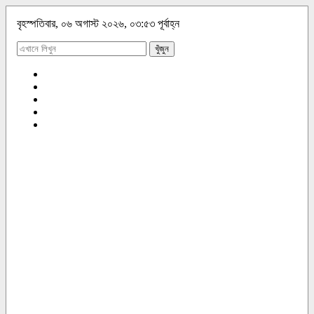
বৃহস্পতিবার, ০৬ অগাস্ট ২০২৬, ০৩:৫৩ পূর্বাহ্ন
খুঁজুন