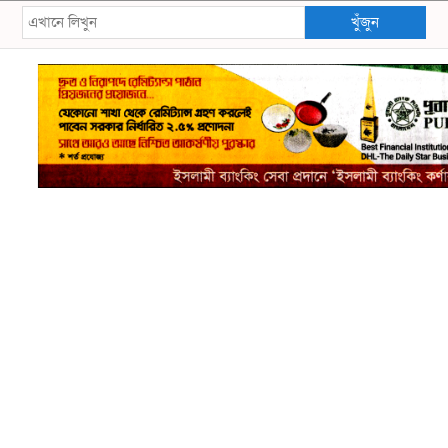
খুঁজুন