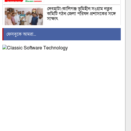
দেবহাটা-কালিগঞ্জ ভূমিহীন সংগ্রাম নতুন
কমিটি গঠন জেলা পরিষদ প্রশাসকের সঙ্গে
সাক্ষাৎ
ফেসবুকে আমরা...
ঢাকা মাওয়া হাইওয়ে এক্সপ্রেস ওয়ে
অ্যাম্বুলেন্স দুর্ঘটনায় ৪ জন আহত উদ্ধার
করল ফায়ার সার্ভিস
বিশ্বকবি রবীন্দ্রনাথ ঠাকুরের ৮৫তম প্রয়াণ
দিবস উপলক্ষ্যে আলোচনা সভা ও সংগীত
সন্ধ্যা অনুষ্ঠিত হয়
গোপালগঞ্জে জমি নিয়ে নিকটাত্মীয়দের
রক্তক্ষয়ী সংঘর্ষ, কুপিয়ে জখম ৩
গ্রামীণফোনের শেয়ার স্পট মার্কেটে যাচ্ছে
সোমবার