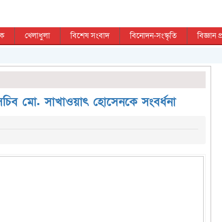
িক
খেলাধুলা
বিশেষ সংবাদ
বিনোদন-সংস্কৃতি
বিজ্ঞান প্
য়ের সচিব মো. সাখাওয়াৎ হোসেনকে সংবর্ধনা