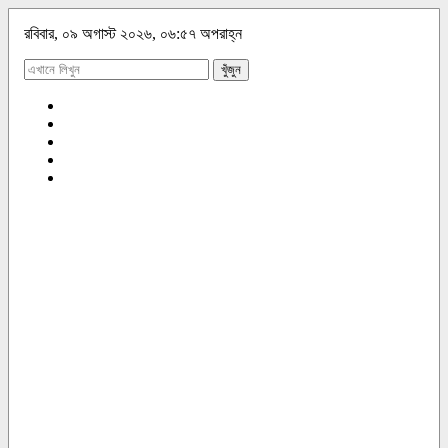
রবিবার, ০৯ অগাস্ট ২০২৬, ০৬:৫৭ অপরাহ্ন
খুঁজুন