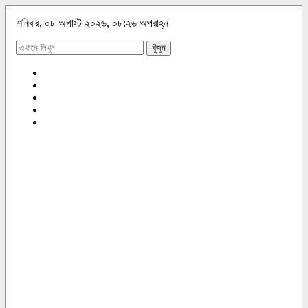
শনিবার, ০৮ অগাস্ট ২০২৬, ০৮:২৬ অপরাহ্ন
খুঁজুন