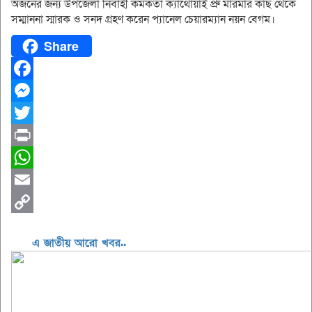
অর্জনের জন্য উপজেলা নির্বাহী কর্মকর্তা ক্যাথোয়াই প্রু মারমার কাছ থেকে
সম্মাননা স্মারক ও সনদ গ্রহণ করেন প্যানেল চেয়ারম্যান নয়ন বেগম।
Share
Facebook
Messenger
Twitter
Print
WhatsApp
Email
Copy
এ জাতীয় আরো খবর..
Link