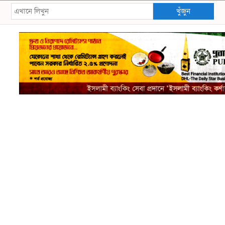
খুঁজুন