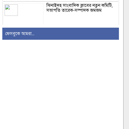
ঝিনাইদহ সাংবাদিক ক্লাবের নতুন কমিটি,
সভাপতি তারেক-সম্পাদক জমজম
ফেসবুকে আমরা...
মানিকগঞ্জে বিকাশের মাধ্যমে টাকা
আত্মসাতের অভিযোগে এক প্রতারক
গ্রেপতার
উজিরপুরের সাতলায় অর্ধশত পরিবারের
একমাত্র কাঁচা সড়কের বেহাল দশা
দৈনিক মজুরি ৫০০ টাকা বাস্তবায়নের
দাবিতে কুলাউড়ায় চা শ্রমিকদের কর্মবিরতি