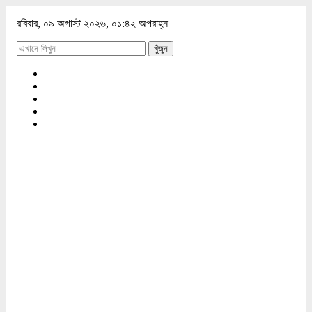
রবিবার, ০৯ অগাস্ট ২০২৬, ০১:৪২ অপরাহ্ন
খুঁজুন