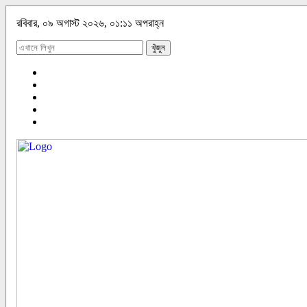
রবিবার, ০৯ অগাস্ট ২০২৬, ০১:১১ অপরাহ্ন
খুঁজুন