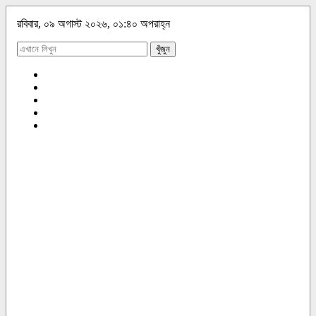
রবিবার, ০৯ অগাস্ট ২০২৬, ০১:৪০ অপরাহ্ন
খুঁজুন