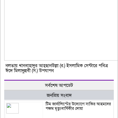
নলতায় খানবাহাদুর আহ্ছানউল্লা (র.) ইসলামিক সেন্টারে পবিত্র
ঈদে মিলাদুন্নবী (স.) উপযাপন
সর্বশেষ আপডেট
জনপ্রিয় সংবাদ
টিম জার্নালিস্টের উদ্যোগে সাকির আহমদের
পঞ্চম মৃত্যুবার্ষিকীর দোয়া