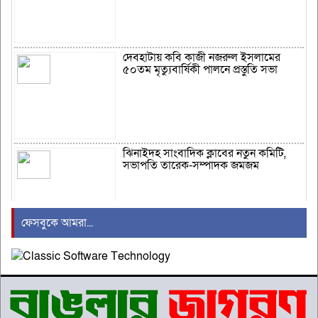
দেবহাটায় কবি কাজী নজরুল ইসলামের
৫০তম মৃত্যুবার্ষিকী পালনে প্রস্তুতি সভা
ঝিনাইদহ সাংবাদিক ক্লাবের নতুন কমিটি,
সভাপতি তারেক-সম্পাদক জমজম
ফেসবুকে আমরা...
মানিকগঞ্জে বিকাশের মাধ্যমে টাকা
আত্মসাতের অভিযোগে এক প্রতারক
গ্রেপতার
উজিরপুরের সাতলায় অর্ধশত পরিবারের