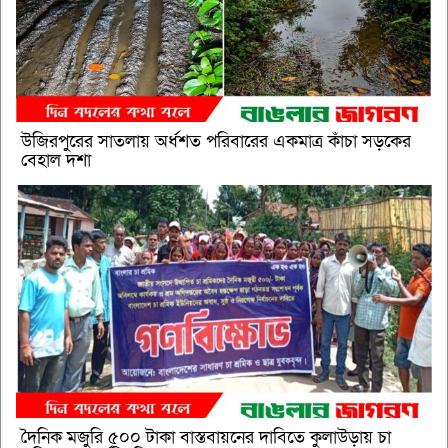
উজিরপুরের সাতলায় অর্ধশত পরিবারের একমাত্র কাঁচা সড়কের
বেহাল দশা
দৈনিক মজুরি ৫০০ টাকা বাস্তবায়নের দাবিতে কুলাউড়ায় চা