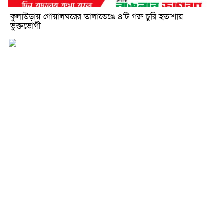
কুলাউড়ায় গোয়ালঘরের তালাভেঙে ৪টি গরু চুরি হতাশায়
ভুক্তভোগী