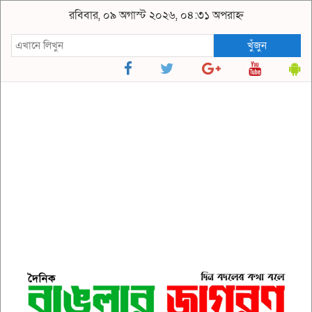
রবিবার, ০৯ অগাস্ট ২০২৬, ০৪:৩১ অপরাহ্ন
খুঁজুন