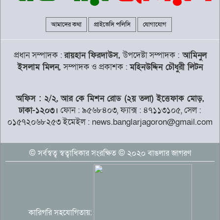
একমাত্র কাঁচা সড়কের বেহাল দশা
আমাদের কথা
প্রাইভেসি পলিসি
যোগাযোগ
দৈনিক মজুরি ৫০০ টাকা বাস্তবায়নের দাবিতে
কুলাউড়ায় চা শ্রমিকদের কর্মবিরতি
প্রধান সম্পাদক :
রায়হান ফিরদাউস,
উপদেষ্টা সম্পাদক :
আমিনুল
ইসলাম মিলন,
সম্পাদক ও প্রকাশক :
মহিনউদ্দিন চৌধুরী লিটন
বিদায়ী বছরে বোয়েসেল’র রেকর্ড, জনশক্তি
অফিস : ২/২, আর কে মিশন রোড (২য় তলা) ইত্তেফাক মোড়,
রপ্তানি ১৯১৯৭
ঢাকা-১২০৩।
ফোন : ৯৫৬৮৪০৩, ফ্যাক্স : ৪৭১১৩১০৫, সেল :
০১৫৭২০৬৮২৫৩ ইমেইল : news.banglarjagoron@gmail.com
মেসিকে হত্যার ছক, বেরিয়ে এলো ভয়াবহ
তথ্য
© সর্বস্বত্ব স্বত্বাধিকার সংরক্ষিত © ২০২০ বাঙলার জাগরণ
অতীতের ভুল নিয়ে মুখ খুললেন শাকিব খান
কারিগরি সহযোগিতায়: