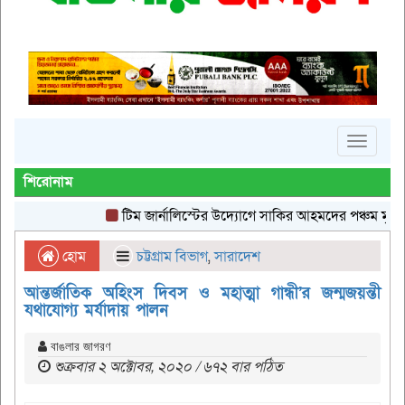
Toggle
navigat
শিরোনাম
টিম জার্নালিস্টের উদ্যোগে সাকির আহমদের পঞ্চম মৃত্যুবার্ষি
হোম
চট্টগ্রাম বিভাগ
,
সারাদেশ
আন্তর্জাতিক অহিংস দিবস ও মহাত্মা গান্ধী’র জন্মজয়ন্তী
যথাযোগ্য মর্যাদায় পালন
বাঙলার জাগরণ
শুক্রবার ২ অক্টোবর, ২০২০ / ৬৭২ বার পঠিত