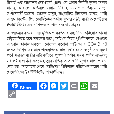
রিসার্চ এন্ড অ্যাকশন নেটওয়ার্ক (প্রান) এর প্রধান নির্বাহি নুরুল আলম
মাসুদ, আবদুল আউয়াল প্রধান নির্বাহি এসোগড়ি উন্নয়ন সংস্থা,
সংবাদকর্মী কামাল হোসেন মাসুদ, সাংবাদিক দিদারুল আলম, গান্ধী
আশ্রম ট্রাস্টের পিচ কোর্ডিনেটর অসীম কুমার বক্সী, গান্ধী মেমোরিয়াল
ইন্সটিটিউটের প্রধান শিক্ষক গোপাল চন্দ্র রায় প্রমুখ।
আলোচনায় বক্তারা , সাংস্কৃতিক পরিবর্তনের মধ্য দিয়ে অহিংসার আলো
ছড়িয়ে দিতে হবে সকলের মাঝে, অহিংসা দিয়ে পৃথিবী বদলে দেওয়ার
আহবান জানান সকলে। নোভেল করোনা ভাইরাস / COVID 19
জনিত বৈশ্বিক মহামারি পরিস্থিতিতে স্বাস্থ্য বিধি মেনে অনুষ্ঠানের সূচনা
পর্বে মহাত্মা গান্ধীর প্রতিকৃতিতে পুষ্পার্ঘ্য অর্পন, মঙ্গল প্রদীপ প্রজ্জ্বলন,
সর্ব ধর্মীয় প্রার্থনা এবং মহাত্মার প্রতিকৃতিতে খাদি সুতার মালা পরিয়ে
দেয়া হয়। আলোচনা শেষে “অহিংসা” গীতিনাট্য পরিবেশন করেন গান্ধী
মেমোরিয়াল ইন্সটিটিউটের শিক্ষার্থীবৃন্দ।
Facebook
Messenger
Twitter
Print
Whats
Ema
Share
Copy
Link