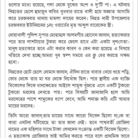
গুলোর মধ্যে রয়েছে, গলা থেকে বুকের অংশ ও দু’টি পা। এ ঘটনায়
নিহতের ছেলে হুমায়ূন কবির বুধবার রাতে বাদী হয়ে অজ্ঞাত আসামি
করে চরজব্বার থানায় মামলা দায়ের করেন। নিহত নারী উপজেলার
চরজব্বার ইউনিয়নের ১নং ওয়ার্ডের মৃত আব্দুল বারেকের স্ত্রী।
নোয়াখালী পুলিশ সুপার মোহাম্মদ আলমগীর হোসেন জানান, হত্যাকরার
পরে তার লাশটাচার টুকরা করে ফেলে রাখে এটা একটা নৃশংসতা।
মানুষ হত্যাকরে তবে এটা করার কারণ ও কেন করা হয়েছে এ বিষয়ে
খতিয়ে দেখা হচ্ছে,আমরা খুব স্বল্প সময়ে এর ক্লু বের করতে সক্ষম
হবো।
নিহতের ছোট ছেলে নোমান জানান, ঐদিন রাতে খাবার খেয়ে শুয়ে পড়ি,
ভোর থেকে তার মা ঘর থেকে নিখোঁজ ছিল। পরে স্থানীয় এক ব্যক্তি
বিকেলের দিকে ধানক্ষেতের আইলে শামুক খুঁজতে এসে একটি টুকরো
টুকরো মরদেহ দেখতে পায়। পরে বিষয়টি জানাজানি হলে আমি
মরদেহের পাশে শামুকের ব্যাগ দেখে, আমি শনাক্ত করি এটি আমার
মায়ের মরদেহ।
তিনি আরো জানান,তার মায়ের সাথে কারো বিভেদ ছিলো না,কে বা
কারা এঘটনা ঘটিয়েছে তা তার জানা নেই। তবে পাশ্ববর্তী রোজিনা
নামের এক মহিলার সাথে টাকা লেনদেন সংক্রান্ত একটি বিভেদ ছিলো।
এ হত্যাকান্ড রোজিনার ভাই আমির করতে পারে বলে প্রাথমিক ভাবে