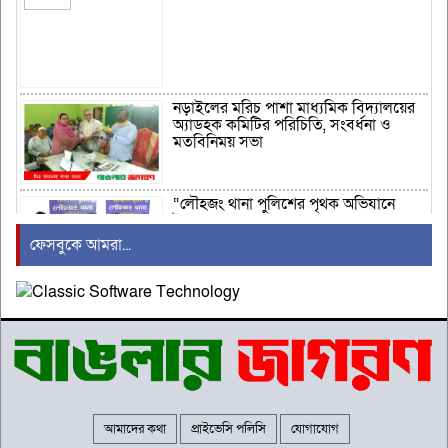
নড়াইলের মরিচ পাশা মাধ্যমিক বিদ্যালয়ের
অ্যাডহক কমিটির পরিচিতি, সংবর্ধনা ও
মতবিনিময় সভা
“লৌহজং থানা পুলিশের পৃথক অভিযানে
ইয়াবাসহ ০২ জন গ্রেফতার”
ফেসবুকে আমরা...
কালিগঞ্জে ট্রাকচাপায় চার বছরের শিশুর মৃত্যু
গণঅভ্যুত্থানের চেতনায় পুঁজিবাদ, সাম্রাজ্যবাদ
ও মৌলবাদবিরোধী সংগ্রাম অব্যাহত রাখার
আহ্বান
আমাদের কথা
প্রাইভেসি পলিসি
যোগাযোগ