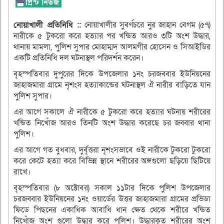
নোয়াখালী প্রতিনিধি ::
নোয়াখালীর সুবর্ণচরে নুর জাহান বেগম (৫৭)
নারীকে ৫ টুকরো করে হত্যার পর খন্ডিত আরও ৩টি অংশ উদ্ধার,
থানায় মামলা, পুলিশ সুপার মোহাম্মদ আলমগীর হোসেন ও সিআইডির
একটি প্রতিনিধি দল ঘটনাস্থল পরিদর্শন করেন।
বৃহস্পতিবার দুপুরের দিকে উপজেলার ১নং চরজব্বার ইউনিয়নের
জাহাজমারা গ্রামে নৃশংস হত্যাকান্ডের ঘটনাস্থল ঐ নারীর বাড়িতে যান
পুলিশ সুপার।
এর আগে সকালে ঐ নারীকে ৫ টুকরো করে হত্যার ঘটনায় শরীরের
খন্ডিত নিখোঁজ আরও তিনটি অংশ উদ্ধার করেছে চর জব্বার থানা
পুলিশ।
এর আগে গত বুধবার, দুর্বৃত্তরা নৃশংসভাবে ওই নারীকে টুকরো টুকরো
করে কেটে হত্যা করে বিভিন্ন স্থানে শরীরের অঙ্গগুলো ছড়িয়ে ছিটিয়ে
রাখে।
বৃহস্পতিবার (৮ অক্টোবর) সকাল ১১টার দিকে পুলিশ উপজেলার
চরজব্বার ইউনিয়নের ১নং ওয়ার্ডের উত্তর জাহাজমারা গ্রামের প্রভিডা
ফিডে পিছনের একাধিক আবাধি ধান ক্ষেত থেকে শরীরে খন্ডিত
নিখোঁজ অংশ গুলো উদ্ধার করে পুলিশ। উদ্ধারকৃত শরীরের অংশ