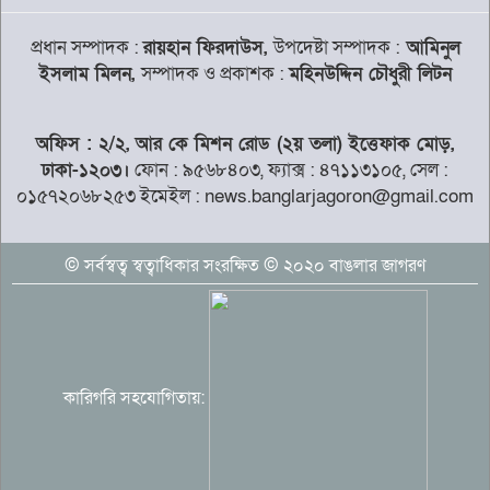
প্রধান সম্পাদক :
রায়হান ফিরদাউস,
উপদেষ্টা সম্পাদক :
আমিনুল
ইসলাম মিলন,
সম্পাদক ও প্রকাশক :
মহিনউদ্দিন চৌধুরী লিটন
বাংলাদেশের বিপক্ষে খেলা নিয়ে রোমাঞ্চের
কথা জানালেন হ্যাজলউড
অফিস : ২/২, আর কে মিশন রোড (২য় তলা) ইত্তেফাক মোড়,
ঢাকা-১২০৩।
ফোন : ৯৫৬৮৪০৩, ফ্যাক্স : ৪৭১১৩১০৫, সেল :
নারী ও শিশুর প্রতি সহিংসতা প্রতিরোধে
০১৫৭২০৬৮২৫৩ ইমেইল : news.banglarjagoron@gmail.com
আইন সংস্কারের সুপারিশ মহিলা
© সর্বস্বত্ব স্বত্বাধিকার সংরক্ষিত © ২০২০ বাঙলার জাগরণ
বাংলাদেশি কৃষি শ্রমিকদের ভিসা দেবে ওমান
কারিগরি সহযোগিতায়:
চব্বিশের জুলাইয়ে পুলিশকে পিটিয়ে রক্তাক্ত
করা হয়েছে, সে দৃশ্য দেখেননি?