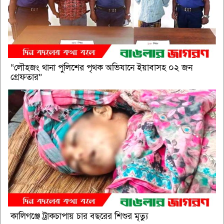
“লৌহজং থানা পুলিশের পৃথক অভিযানে ইয়াবাসহ ০২ জন
গ্রেফতার”
কালিগঞ্জে ট্রাকচাপায় চার বছরের শিশুর মৃত্যু