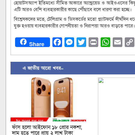
হোয়াটসঅ্যাপ ইতিমধ্যে সীমিত আকারে অ্যান্ড্রয়েড ও আইওএসের কিছু
এটি আরও বেশি ব্যবহারকারীর কাছে পৌঁছাবে বলে ধারণা করা হচ্ছে।
বিশ্লেষকদের মতে, টেলিগ্রাম ও ডিসকর্ডের মতো প্ল্যাটফর্মে দীর্ঘদ
যুক্ত হওয়ায় ব্যবহারকারীর গোপনীয়তা ও নিরাপত্তা আরও বাড়তে পারে।
Facebook
Messenger
Twitter
Print
What
Em
Share
এ জাতীয় আরো খবর..
ফাঁস হলো আইফোন ১৮ প্রোর নকশা,
দাম হতে পারে প্রায় ২ লাখ টাকা