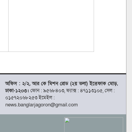
অফিস : ২/২, আর কে মিশন রোড (২য় তলা) ইত্তেফাক মোড়,
ঢাকা-১২০৩।
ফোন : ৯৫৬৮৪০৩, ফ্যাক্স : ৪৭১১৩১০৫, সেল :
০১৫৭২০৬৮২৫৩ ইমেইল :
news.banglarjagoron@gmail.com