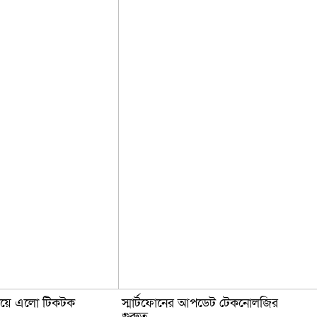
িয়ে এলো টিকটক
স্মার্টফোনের আপডেট টেকনোলজির
গুরুত্ব