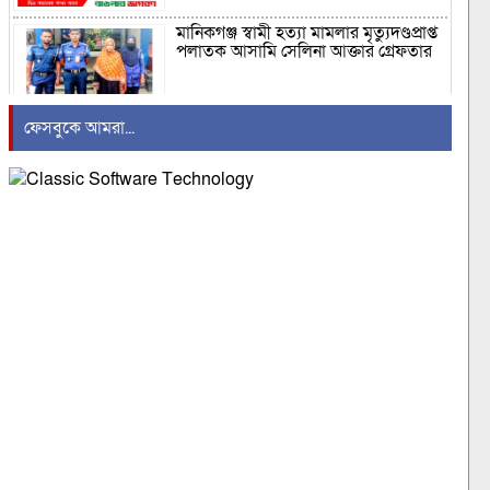
মানিকগঞ্জ স্বামী হত্যা মামলার মৃত্যুদণ্ডপ্রাপ্ত
পলাতক আসামি সেলিনা আক্তার গ্রেফতার
ফেসবুকে আমরা...
সরকার উৎখাত করার চেষ্টা করলে নিজেরাই
উৎখাত হয়ে যাবেন – খায়ের ভূঁইয়া এমপি
দুর্ঘটনাই আশীর্বাদ! চাঁদে স্পেসএক্সের
রকেটের আঘাতে নতুন গবেষণার সুযোগ
গৌরনদীতে জুলাই শহীদ পরিবার ও
জুলাইযোদ্ধাদের সংবর্ধনা এবং আলোচনা
সভা
প্রধানমন্ত্রী জুলাই আন্দোলনের ফসল ঘরে
ঘরে পৌঁছে দিচ্ছেন: খন্দকার মারুফ