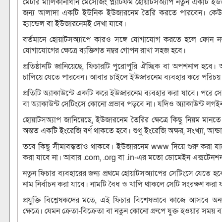
মেটার মালিকানাধীন মেসেজিং প্ল্যাটফর্ম হোয়াটসঅ্যাপ নতুন একটি ইউজা
জন্য আলাদা একটি ইউনিক ইউজারনেম তৈরি করতে পারবেন। কেউ 
হ্যান্ডেল বা ইউজারনেমই দেখা যাবে।
বর্তমানে হোয়াটসঅ্যাপে কারও সঙ্গে যোগাযোগ করতে হলে ফোন নম্ব
যোগাযোগের ক্ষেত্রে ব্যক্তিগত নম্বর গোপন রাখা সহজ হবে।
প্রতিষ্ঠানটি জানিয়েছে, ফিচারটি পুরোপুরি ঐচ্ছিক বা অপশনাল হবে
চালিয়ে যেতে পারবেন। আবার চাইলে ইউজারনেম ব্যবহার করে পরিচ
প্রতিটি অ্যাকাউন্টে একটি করে ইউজারনেম ব্যবহার করা যাবে। পরে 
বা অ্যাকাউন্ট সেটিংসে কোনো প্রভাব পড়বে না। যদিও অ্যাকাউন্ট লগইন
হোয়াটসঅ্যাপ জানিয়েছে, ইউজারনেম তৈরির ক্ষেত্রে কিছু নিয়ম মানত
অন্তত একটি ইংরেজি বর্ণ থাকতে হবে। শুধু ইংরেজি অক্ষর, সংখ্যা, আন্
তবে কিছু সীমাবদ্ধতাও থাকবে। ইউজারনেম www দিয়ে শুরু করা যাবে 
করা যাবে না। আবার .com, .org বা .in-এর মতো ডোমেইন এক্সটেনশ
নতুন ফিচার ব্যবহারের জন্য প্রথমে হোয়াটসঅ্যাপের সেটিংসে যেতে 
নাম নির্বাচন করা যাবে। নামটি বৈধ ও খালি থাকলে সেটি সংরক্ষণ করা 
প্রযুক্তি বিশ্লেষকদের মতে, এই ফিচার বিশেষভাবে কাজে আসবে অনল
ক্ষেত্রে। যেমন ক্রেতা-বিক্রেতা বা নতুন কোনো গ্রুপে যুক্ত হওয়ার সময়