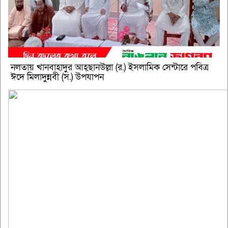
নলতায় খানবাহাদুর আহ্ছানউল্লা (র.) ইসলামিক সেন্টারে পবিত্র
ঈদে মিলাদুন্নবী (স.) উপযাপন