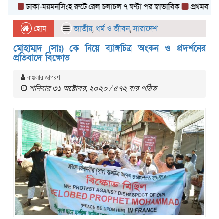
ঢাকা-ময়মনসিংহ রুটে রেল চলাচল ৭ ঘণ্টা পর স্বাভাবিক
প্রথমবারের মত
হোম
জাতীয়
,
ধর্ম ও জীবন
,
সারাদেশ
মোহাম্মদ (সাঃ) কে নিয়ে ব্যাঙ্গচিত্র অংকন ও প্রদর্শনের
প্রতিবাদে বিক্ষোভ
বাঙলার জাগরণ
শনিবার ৩১ অক্টোবর, ২০২০ / ৫৭২ বার পঠিত