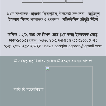
দেশের বাজারে স্বর্ণের দামে বড় পতন
প্রধান সম্পাদক :
রায়হান ফিরদাউস,
উপদেষ্টা সম্পাদক :
আমিনুল
ইসলাম মিলন,
সম্পাদক ও প্রকাশক :
মহিনউদ্দিন চৌধুরী লিটন
‘গণভোটের অধিকার জনগণের কাছ থেকে
অফিস : ২/২, আর কে মিশন রোড (২য় তলা) ইত্তেফাক মোড়,
ছিনিয়ে নিয়েছে সরকার’
ঢাকা-১২০৩।
ফোন : ৯৫৬৮৪০৩, ফ্যাক্স : ৪৭১১৩১০৫, সেল :
০১৫৭২০৬৮২৫৩ ইমেইল : news.banglarjagoron@gmail.com
ডাকা হচ্ছে সংসদের বিশেষ অধিবেশন
© সর্বস্বত্ব স্বত্বাধিকার সংরক্ষিত © ২০২০ বাঙলার জাগরণ
কুলাউড়ায় গোয়ালঘরের তালাভেঙে ৪টি গরু
কারিগরি সহযোগিতায়:
চুরি হতাশায় ভুক্তভোগী