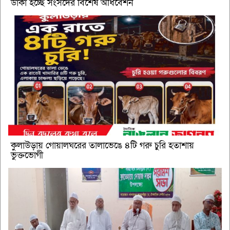
ডাকা হচ্ছে সংসদের বিশেষ অধিবেশন
কুলাউড়ায় গোয়ালঘরের তালাভেঙে ৪টি গরু চুরি হতাশায়
ভুক্তভোগী