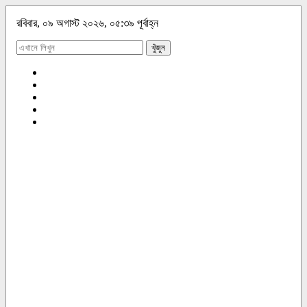
রবিবার, ০৯ অগাস্ট ২০২৬, ০৫:৩৯ পূর্বাহ্ন
খুঁজুন