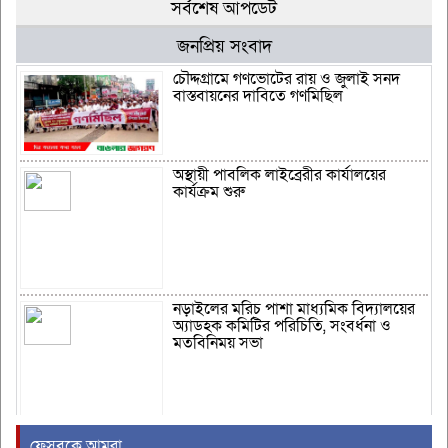
সর্বশেষ আপডেট
জনপ্রিয় সংবাদ
চৌদ্দগ্রামে গণভোটের রায় ও জুলাই সনদ
বাস্তবায়নের দাবিতে গণমিছিল
অস্থায়ী পাবলিক লাইব্রেরীর কার্যালয়ের
কার্যক্রম শুরু
নড়াইলের মরিচ পাশা মাধ্যমিক বিদ্যালয়ের
অ্যাডহক কমিটির পরিচিতি, সংবর্ধনা ও
মতবিনিময় সভা
“লৌহজং থানা পুলিশের পৃথক অভিযানে
ফেসবুকে আমরা...