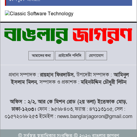
ইয়াবাসহ ০২ জন গ্রেফতার”
কালিগঞ্জে ট্রাকচাপায় চার বছরের শিশুর মৃত্যু
আমাদের কথা
প্রাইভেসি পলিসি
যোগাযোগ
গণঅভ্যুত্থানের চেতনায় পুঁজিবাদ, সাম্রাজ্যবাদ
ও মৌলবাদবিরোধী সংগ্রাম অব্যাহত রাখার
প্রধান সম্পাদক :
রায়হান ফিরদাউস,
উপদেষ্টা সম্পাদক :
আমিনুল
আহ্বান
ইসলাম মিলন,
সম্পাদক ও প্রকাশক :
মহিনউদ্দিন চৌধুরী লিটন
বাংলাদেশের বিপক্ষে খেলা নিয়ে রোমাঞ্চের
অফিস : ২/২, আর কে মিশন রোড (২য় তলা) ইত্তেফাক মোড়,
কথা জানালেন হ্যাজলউড
ঢাকা-১২০৩।
ফোন : ৯৫৬৮৪০৩, ফ্যাক্স : ৪৭১১৩১০৫, সেল :
০১৫৭২০৬৮২৫৩ ইমেইল : news.banglarjagoron@gmail.com
নারী ও শিশুর প্রতি সহিংসতা প্রতিরোধে
আইন সংস্কারের সুপারিশ মহিলা
© সর্বস্বত্ব স্বত্বাধিকার সংরক্ষিত © ২০২০ বাঙলার জাগরণ