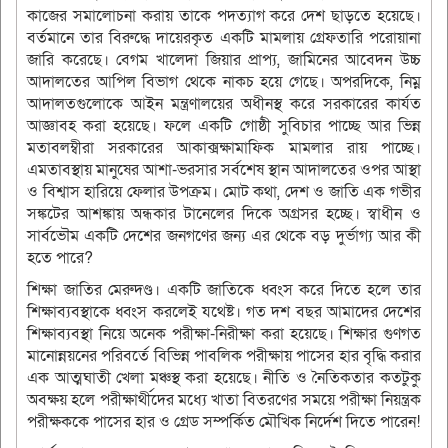
কাজের সমালোচনা করায় তাকে পদত্যাগ করে দেশ ছাড়তে হয়েছে।
বর্তমানে তার বিরুদ্ধে দায়েরকৃত একটি মামলায় গ্রেফতারি পরোয়ানা
জারি করেছে। বেগম খালেদা জিয়ার প্রাপ্য, জামিনের আবেদন উচ্চ
আদালতের আপিল বিভাগ থেকে নাকচ হয়ে গেছে। অপরদিকে, নিম্ন
আদালতগুলোকে আইন মন্ত্রণালয়ের অধীনস্থ করে সরকারের কার্যত
আজ্ঞাবহ করা হয়েছে। ফলে একটি গোষ্ঠী সুবিচার পাচ্ছে আর ভিন্ন
মতাবলম্বীরা সরকারের আকাক্সক্ষামাফিক মামলার রায় পাচ্ছে।
এমতাবস্থায় মানুষের আশা-ভরসার সর্বশেষ স্থান আদালতের ওপর আস্থা
ও বিশ্বাস হারিয়ে ফেলার উপক্রম। মোট কথা, দেশ ও জাতি এক গভীর
সঙ্কটের আশঙ্কায় অন্ধকার টানেলের দিকে অগ্রসর হচ্ছে। স্বাধীন ও
সার্বভৌম একটি দেশের জনগণের জন্য এর থেকে বড় দুর্ভাগ্য আর কী
হতে পারে?
শিক্ষা জাতির মেরুদণ্ড। একটি জাতিকে ধ্বংস করে দিতে হলে তার
শিক্ষাব্যবস্থাকে ধ্বংস করলেই যথেষ্ট। গত দশ বছর আমাদের দেশের
শিক্ষাব্যবস্থা নিয়ে অনেক পরীক্ষা-নিরীক্ষা করা হয়েছে। শিক্ষার গুণগত
মানোন্নয়নের পরিবর্তে বিভিন্ন পাবলিক পরীক্ষায় পাসের হার বৃদ্ধি করার
এক আত্মঘাতী খেলা মঞ্চস্থ করা হয়েছে। নীতি ও নৈতিকতার কতটুকু
অবক্ষয় হলে পরীক্ষার্থীদের মধ্যে খাতা বিতরণের সময়ে পরীক্ষা নিয়ন্ত্রক
পরীক্ষককে পাসের হার ও গ্রেড সম্পর্কিত মৌখিক নির্দেশ দিতে পারেন!