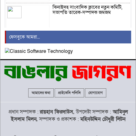
ঝিনাইদহ সাংবাদিক ক্লাবের নতুন কমিটি,
সভাপতি তারেক-সম্পাদক জমজম
ফেসবুকে আমরা...
মানিকগঞ্জে বিকাশের মাধ্যমে টাকা
আত্মসাতের অভিযোগে এক প্রতারক
গ্রেপতার
উজিরপুরের সাতলায় অর্ধশত পরিবারের
একমাত্র কাঁচা সড়কের বেহাল দশা
আমাদের কথা
প্রাইভেসি পলিসি
যোগাযোগ
দৈনিক মজুরি ৫০০ টাকা বাস্তবায়নের দাবিতে
কুলাউড়ায় চা শ্রমিকদের কর্মবিরতি
প্রধান সম্পাদক :
রায়হান ফিরদাউস,
উপদেষ্টা সম্পাদক :
আমিনুল
ইসলাম মিলন,
সম্পাদক ও প্রকাশক :
মহিনউদ্দিন চৌধুরী লিটন
বিদায়ী বছরে বোয়েসেল’র রেকর্ড, জনশক্তি