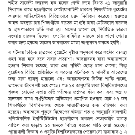
শহীদ সার্জেন্ট জহুরুল হক হলের গেস্ট রুমে বিগত ২১ জানুয়ারি
দিবাগত রাতে ছাত্রলীগের পেটোয়াবাহিনী চারজন শিক্ষার্থীকে বুয়েটের
কায়দায় লাঠিপেটাসহ বিভিন্নভাবে চরম নির্যাতন করেছে। গুরুতর
আহত অবস্থায় চার শিক্ষার্থীকে রাতের মধ্যেই ঢাকা মেডিক্যাল কলেজ
ও হাসপাতালে ভর্তি করা হয়। মন্দের ভালো যে, নির্যাতিত ছাত্ররা
সংখ্যায় চারজন ছিলেন। পেটোয়াবাহিনীর মারকে চার ভাগে শেয়ার
করার জন্য হয়তো তাদের আবরারের মতো ভাগ্যবরণ করতে হয়নি।
এ ঘটনায় চিহ্নিত ছাত্রদের বুয়েটের দৃষ্টান্ত অনুসরণ করে কঠোর ব্যবস্থা
গ্রহণ করা হবে বলে সবার প্রত্যাশা। আবরারসহ যারা অন্যায়ভাবে
হত্যার শিকার হয়েছে, তারা তো পৃথিবী ছেড়ে চলে গেলো; কিন্তু
বুয়েটসহ বিভিন্ন প্রতিষ্ঠানে এ ধরনের অনৈতিক ও দানবীয় আচরণের
জন্য যারা ছাত্রত্ব হারাচ্ছে এবং কারাভোগসহ বিভিন্ন শাস্তি পাচ্ছে,
তাদেরও জীবন নষ্ট হয়ে গেছে। গত ১৪ জানুয়ারি ঢাকা বিশ্ববিদ্যালয়ের
শৃঙ্খলা বোর্ডের সভায় ভর্তি পরীক্ষায় প্রশ্নপত্র ফাঁস করা এবং অস্ত্র ও
মাদকের সাথে সংশ্লিষ্টতার অভিযোগ প্রমাণিত হওয়ায় মোট ৬৭ জন
শিক্ষার্থীকে বিশ্ববিদ্যালয় থেকে সারাজীবনের জন্য বহিষ্কার করা
হয়েছে। অধ্যক্ষকে পুকুরে নিক্ষেপের ঘটনায় গত ৩ জানুয়ারি রাজশাহী
পলিটেকনিক ইনস্টিটিউটের ছাত্রলীগের চারজন নেতাকর্মীর ছাত্রত্ব
বাতিল করা ছাড়াও ১২ জনকে বিভিন্ন ধরনের শাস্তি দেয়া হয়েছে।
পটুয়াখালী বিজ্ঞান ও প্রযুক্তি বিশ্ববিদ্যালয়ের শেরেবাংলা ছাত্রাবাস-১ এ