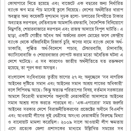
কোষাগারে নিতে হয়েছে এবং বাজেটে এক বছরের জন্য নির্ধারিত
ব্যাংক ঋণ মাত্র পাঁচ মাসেই তুলে নিয়েছে। দেশের অর্থনীতির খারাপ
অবস্থার অন্য কয়েকটি দৃশ্যমান সূচক হলো- ডলারের বিপরীতে টাকার
অব্যাহত দরপতন, নেতিবাচক আমদানি-রফতানি, বৈদেশিক বিনিয়োগে
নিম্নগতি, শেয়ারবাজারে দরপতন এবং রাজস্ব আদায়ে বিপুল ঘাটতি। এ
ছাড়া, একটি গোষ্ঠীর অবৈধ অর্থ অর্জনের প্রবল মোহের ফলে কেন্দ্রীয়
ব্যাংক থেকে নজিরবিহীন রিজার্ভ চুরি, ঋণের নামে ব্যাংক থেকে অর্থ-
ডাকাতি, লুণ্ঠিত অর্থ-বিদেশে পাচার, টেন্ডারবাজি, চাঁদাবাজি,
ক্যাসিনোবাজি ও শেয়ারবাজার লোপাট করার মতো অনৈতিক ঘটনা এ
দেশে ঘটেছে। এ সব কারণেও জাতীয় অর্থনীতিতে যত রক্তক্ষরণ
হয়েছে, তা পূরণ করা অসম্ভব।
বাংলাদেশ সংবিধানের তৃতীয় ভাগের ২৭ নং অনুচ্ছেদে ‘সব নাগরিক
আইনের দৃষ্টিতে সমান এবং আইনের সমান আশ্রয় লাভের অধিকারী’
বলে লিপিবদ্ধ আছে। কিন্তু অত্যন্ত পরিতাপের বিষয়, বর্তমান সরকারের
আমলে বিরোধী মতাদর্শের অনুসারী নেতাকর্মীরা আদালতে আইনের
সমান আশ্রয় লাভ করতে পারছেন না। ‘এক-এগারোর’ সময় জরুরি
আইনের সরকার দেশে বিরাজনীতিকরণের প্রজেক্টের অধীনে বিএনপি
এবং আওয়ামী লীগের দুই নেত্রীসহ অসংখ্য নেতাকর্মীর বিরুদ্ধে মিথ্যা
ও বানোয়াট মামলা করেছিল। ২০০৯ সালে আওয়ামী লীগ ক্ষমতায়
এসে প্রত্যেক জেলা প্রশাসকের মাধ্যমে উল্লিখিত সময়ের সব