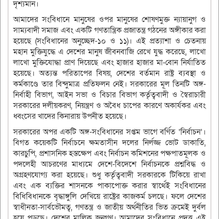
দৃশ্যমান।
আমাদের সংবিধানে মানুষের ওপর মানুষের শোষণমুক্ত ন্যায়ানুগ ও
সাম্যবাদী সমাজ এবং একটি গণতান্ত্রিক প্রজাতন্ত্র গঠনের অঙ্গীকার করা
হয়েছে (সংবিধানের অনুচ্ছেদ-১০ ও ১১)। এই প্রত্যাশা ও চেতনায়
মহান মুক্তিযুদ্ধে এ দেশের মানুষ জীবনবাজি রেখে যুদ্ধ করেছে, লাখো
লাখো মুক্তিযোদ্ধা প্রাণ দিয়েছে এবং হাজার হাজার মা-বোন নির্যাতিত
হয়েছে। অত্যন্ত পরিতাপের বিষয়, দেশের বর্তমান রাষ্ট্র ব্যবস্থা ও
কর্মকাণ্ডে তার বিন্দুমাত্র প্রতিফলন নেই। সরকারের মূল তিনটি অঙ্গ-
নির্বাহী বিভাগ, আইন সভা ও বিচার বিভাগ কর্তৃত্ববাদী ও স্বৈরাচারী
সরকারের দলীয়করণ, নিয়ন্ত্রণ ও অবৈধ চাপের কারণে অকার্যকর এবং
ধ্বংসের খাদের কিনারায় উপনীত হয়েছে।
সরকারের অপর একটি অঙ্গ-সংবিধানের সপ্তম ভাগে বর্ণিত ‘নির্বাচন’।
বিগত কয়েকটি নির্বাচনে ক্ষমতাসীন দলের নির্লজ্জ ভোট ডাকাতি,
কারচুপি, প্রশাসনিক হস্তক্ষেপ এবং নির্বাচন কমিশনের পক্ষপাতমূলক ও
পদলেহী আচরণের মাধ্যমে দেশে-বিদেশে নির্বাচনকে প্রশ্নবিদ্ধ ও
অগ্রহণযোগ্য করা হয়েছে। শুধু কর্তৃত্ববাদী সরকারকে টিকিয়ে রাখা
এবং এক ব্যক্তির শাসনকে পাকাপোক্ত করার স্বার্থেই সংবিধানের
বিধিবিধানকে বৃদ্ধাঙ্গুলি দেখিয়ে রাষ্ট্রের কাজকর্ম চলছে। ফলে দেশের
স্বাধীনতা-সার্বভৌমত্ব, গণতন্ত্র ও জাতীয় অর্থনীতির ভিত ক্রমেই দুর্বল
হয়ে পড়ছে। দেশের মালিক জনগণ। আমাদের সংবিধানে প্রদত্ত এই