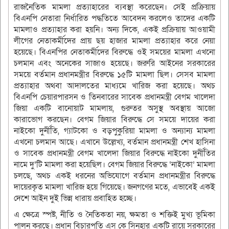
রাজনৈতিক মামলা প্রত্যাহারের ব্যবস্থা করেছেন। সেই প্রক্রিয়ায়
বিএনপি নেতারা নির্ধারিত পদ্ধতিতে আবেদন করলেও তাদের একটি
মামলাও প্রত্যাহার করা হয়নি। অন্য দিকে, একই প্রক্রিয়ায় আওয়ামী
লীগের নেতাকর্মীদের প্রায় ছয় হাজার মামলা প্রত্যাহার করে নেয়া
হয়েছে। বিএনপির নেতাকর্মীদের বিরুদ্ধে ওই সময়ের মামলা এখনো
চলমান এবং অনেকের সাজাও হয়েছে। জরুরি আইনের সরকারের
সময়ে বর্তমান প্রধানমন্ত্রীর বিরুদ্ধে ১৫টি মামলা ছিল। সেসব মামলা
প্রত্যাহার অথবা আদালতের মাধ্যমে খারিজ করা হয়েছে। অথচ
বিএনপি চেয়ারপারসন ও তিনবারের সাবেক প্রধানমন্ত্রী বেগম খালেদা
জিয়া একটি বানোয়াট মামলায়, গুরুতর অসুস্থ অবস্থায় আজো
কারাভোগ করছেন। বেগম জিয়ার বিরুদ্ধে সে সময়ে দায়ের করা
নাইকো দুর্নীতি, গ্যাটকো ও বড়পুকুরিয়া মামলা ও অন্যান্য মামলা
এখনো চলমান আছে। এখানে উল্লেখ্য, বর্তমান প্রধানমন্ত্রী শেখ হাসিনা
ও সাবেক প্রধানমন্ত্রী বেগম খালেদা জিয়ার বিরুদ্ধে নাইকো দুর্নীতির
নামে দু’টি মামলা করা হয়েছিল। বেগম জিয়ার বিরুদ্ধে ‘নাইকো’ মামলা
চলছে, অথচ একই ধরনের অভিযোগে বর্তমান প্রধানমন্ত্রীর বিরুদ্ধে
দায়েরকৃত মামলা খারিজ হয়ে গিয়েছে। জনগণের মতে, এভাবেই একই
দেশে আইন দুই ভিন্ন ধারায় প্রবাহিত হচ্ছে।
এ ক্ষেত্রে স্পষ্ট, নীতি ও নৈতিকতা নয়, ক্ষমতা ও শক্তিই মুখ্য ভূমিকা
পালন করছে। প্রধান বিচারপতি এস কে সিনহার একটি রায়ে সরকারের