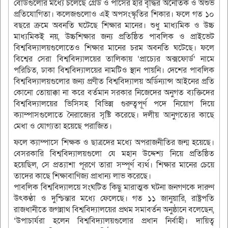
বোর্ডগুলোর মধ্যে চলেছে গ্রেড ও পাসের হার বৃদ্ধির অনৈতিক ও অশুভ
প্রতিযোগিতা। কলেজগুলোও এই অপসংস্কৃতির শিকার। ফলে গত ১০
বছরে ক্রমে অবনতি ঘটেছে শিক্ষার মানের। শুধু মাধ্যমিক ও উচ্চ
মাধ্যমিকই নয়, উচ্চশিক্ষার জন্য প্রতিষ্ঠিত পাবলিক ও প্রাইভেট
বিশ্ববিদ্যালয়গুলোতেও শিক্ষার মানের চরম অবনতি ঘটেছে। ফলে
বিশ্বের সেরা বিশ্ববিদ্যালয়ের তালিকায় ‘প্রাচ্যের অক্সফোর্ড’ নামে
পরিচিত, ঢাকা বিশ্ববিদ্যালয়ের নামটিও স্থান পায়নি। দেশের পাবলিক
বিশ্ববিদ্যালয়গুলোর জন্য প্রণীত বিশ্ববিদ্যালয় অর্ডিন্যান্স আইনের প্রতি
কোনো তোয়াক্কা না করে বর্তমান সরকার নিজেদের অনুগত ব্যক্তিদের
বিশ্ববিদ্যালয়ের ভিসিসহ বিভিন্ন গুরুত্বপূর্ণ পদে নিয়োগ দিয়ে
ক্যাম্পাসগুলোতে নৈরাজ্যের সৃষ্টি করেছে। দলীয় আনুগত্যের কাছে
মেধা ও যোগ্যতা হয়েছে পরাজিত।
ফলে ক্যাম্পাসে শিক্ষক ও ছাত্রদের মধ্যে অপরাজনীতির জন্ম হয়েছে।
বেসরকারি বিশ্ববিদ্যালয়গুলো যে মহান উদ্দেশ্য নিয়ে প্রতিষ্ঠিত
হয়েছিল, সে প্রত্যাশা পূরণে তারা সম্পূর্ণ ব্যর্থ। শিক্ষার মানের চেয়ে
তাদের কাছে শিক্ষাবাণিজ্য প্রাধান্য লাভ করেছে।
পাবলিক বিশ্ববিদ্যালয়ে সংঘটিত কিছু মারাত্মক ঘটনা জনগণকে দারুণ
উৎকণ্ঠা ও দুশ্চিন্তার মধ্যে ফেলেছে। গত ১১ জানুয়ারি, রাষ্ট্রপতি
রাজধানীতে জগন্নাথ বিশ্ববিদ্যালয়ের প্রথম সমাবর্তন অনুষ্ঠানে বলেছেন,
‘উপাচার্যরা হলেন বিশ্ববিদ্যালয়গুলোর প্রধান নির্বাহী। দায়িত্ব