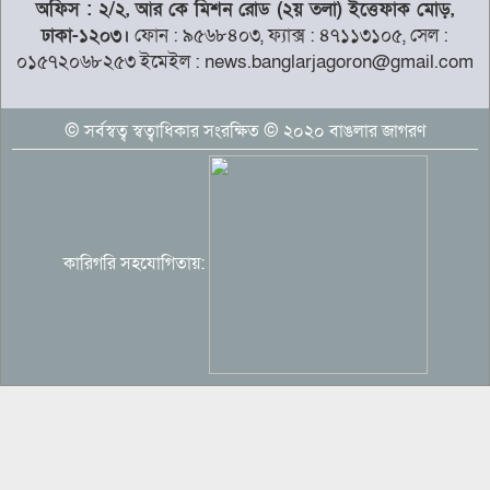
অফিস : ২/২, আর কে মিশন রোড (২য় তলা) ইত্তেফাক মোড়,
রপ্তানি ১৯১৯৭
ঢাকা-১২০৩।
ফোন : ৯৫৬৮৪০৩, ফ্যাক্স : ৪৭১১৩১০৫, সেল :
০১৫৭২০৬৮২৫৩ ইমেইল : news.banglarjagoron@gmail.com
মেসিকে হত্যার ছক, বেরিয়ে এলো ভয়াবহ
তথ্য
© সর্বস্বত্ব স্বত্বাধিকার সংরক্ষিত © ২০২০ বাঙলার জাগরণ
অতীতের ভুল নিয়ে মুখ খুললেন শাকিব খান
কারিগরি সহযোগিতায়:
‘হানিট্র্যাপে’ ভারতীয় বিমানবাহিনীর কর্মকর্তা,
পাকিস্তানে তথ্য পাচারের অভিযোগ