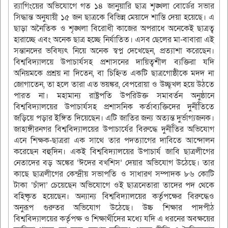
র‌্যাগিংয়ের অভিযোগে গত ১৪ জানুয়ারি ছাত্র শৃঙ্খলা বোর্ডের সভার
সিদ্ধান্ত অনুযায়ী ১৫ জন ছাত্রকে বিভিন্ন মেয়াদে শাস্তি দেয়া হয়েছে। এ
ছাড়া অনৈতিক ও শৃঙ্খলা বিরোধী কাজের অপরাধে অনেকেই ছাত্রত্ব
হারাচ্ছে এবং অনেক ছাত্র হচ্ছে নির্যাতিত। এসব ছেলের মা-বাবারা এই
সন্তানদের ভবিষ্যৎ নিয়ে অনেক স্বপ্ন দেখেছেন, প্রত্যাশা করেছেন।
বিশ্ববিদ্যালয়ে উপাচার্যসহ প্রশাসনের দায়িত্বশীল ব্যক্তিরা যদি
অনিয়মকে প্রশ্রয় না দিতেন, বা চিহ্নিত একটি ছাত্রগোষ্ঠীকে মদদ না
জোগাতেন, তা হলে তারা এত ভয়ঙ্কর, বেপরোয়া ও উচ্ছৃখল হয়ে উঠতে
পারত না। মহামান্য রাষ্ট্রপতি উপরিউক্ত সমাবর্তন অনুষ্ঠানে
বিশ্ববিদ্যালয়ের উপাচার্যসহ প্রশাসনিক কর্তাব্যক্তিদের দুর্নীতিতে
জড়িয়ে পড়ার ইঙ্গিত দিয়েছেন। এটি জাতির জন্য অত্যন্ত দুর্ভাগ্যজনক।
জাহাঙ্গীরনগর বিশ্ববিদ্যালয়ের উপাচার্যের বিরুদ্ধে দুর্নীতির অভিযোগ
এনে শিক্ষক-ছাত্ররা এক সাথে তার পদত্যাগের দাবিতে আন্দোলন
করেছেন বহুদিন। একই বিশ্ববিদ্যালয়ের উপাচার্য জাবি ছাত্রলীগের
নেতাদের বড় অঙ্কের ‘ঈদের বখশিস’ দেয়ার অভিযোগ উঠেছে। তার
কাছে ছাত্রলীগের কেন্দ্রীয় সভাপতি ও সাধারণ সম্পাদক ৮৬ কোটি
টাকা ‘চাঁদা’ চেয়েছেন অভিযোগে ওই ছাত্রনেতারা তাদের পদ থেকে
বহিষ্কৃত হয়েছেন। অন্যান্য বিশ্ববিদ্যালয়ের কর্তৃপক্ষের বিরুদ্ধেও
অনুরূপ গুরুতর অভিযোগ উঠেছে। উচ্চ শিক্ষার পাদপীঠ
বিশ্ববিদ্যালয়ের কর্তৃপক্ষ ও শিক্ষার্থীদের মধ্যে যদি এ ধরনের অবক্ষয়ের