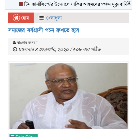
টিম জার্নালিস্টের উদ্যোগে সাকির আহমদের পঞ্চম মৃত্যুবার্ষিকীর দোয়া
হোম
খেলাধুলা
সমাজের সর্বগ্রাসী পচন রুখতে হবে
বাঙলার জাগরণ
মঙ্গলবার ৪ ফেব্রুয়ারি, ২০২০ / ৫০৮ বার পঠিত