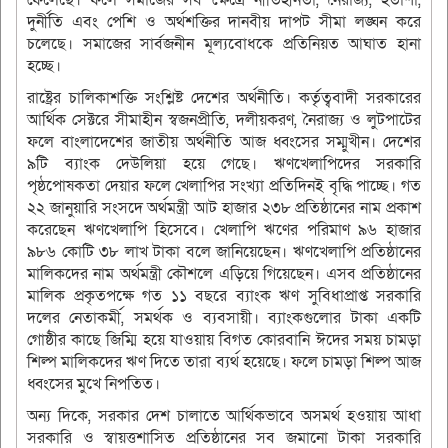
ফেলেছে। ফলে সমাজের সব ক্ষেত্রে নীতিহীনতা, নৈরাজ্য, হতাশা,
দুর্নীতি এবং পেশি ও অর্থশক্তির দানবীয় দাপট সীমা লঙ্ঘন করে
চলেছে। সমাজের সার্বজনীন মূল্যবোধকে প্রতিনিয়ত আঘাত হানা
হচ্ছে।
রাষ্ট্রের চালিকাশক্তি সংশ্লিষ্ট দেশের অর্থনীতি। কর্তৃত্ববাদী সরকারের
আর্থিক সেক্টরে সীমাহীন স্বজনপ্রীতি, দলীয়করণ, নৈরাজ্য ও লুটপাটের
ফলে বাংলাদেশের জাতীয় অর্থনীতি আজ ধ্বংসের সম্মুখীন। দেশের
৯টি ব্যাংক দেউলিয়া হয়ে গেছে। ঋণখেলাপিদের সরকারি
পৃষ্ঠপোষকতা দেয়ার ফলে খেলাপির সংখ্যা প্রতিদিনই বৃদ্ধি পাচ্ছে। গত
২২ জানুয়ারি সংসদে অর্থমন্ত্রী আট হাজার ২৩৮ প্রতিষ্ঠানের নাম প্রকাশ
করেছেন ঋণখেলাপি হিসেবে। খেলাপি ঋণের পরিমাণ ৯৬ হাজার
৯৮৬ কোটি ৩৮ লাখ টাকা বলে জানিয়েছেন। ঋণখেলাপি প্রতিষ্ঠানের
মালিকদের নাম অর্থমন্ত্রী কৌশলে এড়িয়ে গিয়েছেন। এসব প্রতিষ্ঠানের
মালিক প্রকৃতপক্ষে গত ১১ বছরে ব্যাংক ঋণ সুবিধাপ্রাপ্ত সরকারি
দলের নেতাকর্মী, সমর্থক ও ব্যবসায়ী। ব্যাংকগুলোর টাকা একটি
গোষ্ঠীর কাছে জিম্মি হয়ে যাওয়ায় বিগত কোরবানি ঈদের সময় চামড়া
শিল্প মালিকদের ঋণ দিতে তারা ব্যর্থ হয়েছে। ফলে চামড়া শিল্প আজ
ধ্বংসের মুখে নিপতিত।
অন্য দিকে, সরকার দেশ চালাতে আর্থিকভাবে অসমর্থ হওয়ায় আধা
সরকারি ও স্বায়ত্তশাসিত প্রতিষ্ঠানের সব জমানো টাকা সরকারি