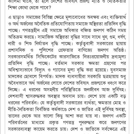
কালিমা থাকে, তা হলে দেশের ভবিষ্যৎ প্রজন্ম নীতি ও নৈতিকতার
শিক্ষা কোথা থেকে পাবে?
এ ছাড়াও সমাজের বিভিন্ন ক্ষেত্রে মূল্যবোধের অবক্ষয় এবং ব্যক্তিস্বার্থ
ও অর্থ অর্জনের অনৈতিক প্রতিযোগিতায় সমাজে অস্থিরতা প্রতিদিন বৃদ্ধি
পাচ্ছে। গণতন্ত্রহীন এই সমাজে অধিকার বঞ্চিত জনগণ কঠিন সময়
অতিক্রম করছে। সামাজিক অস্থিরতা বৃদ্ধির সাথে সাথে খুন, গুম, ধর্ষণ,
নারী ও শিশু নির্যাতন বৃদ্ধি পাচ্ছে। কর্তৃত্ববাদী সরকারের ছায়ায়
প্রশাসনিক ও পুলিশের গ্রেফতার বাণিজ্যে জনগণ অতিষ্ঠ।
সরকারসমর্থিত সিন্ডিকেটের কারসাজিতে নিত্যপ্রয়োজনীয় দ্রব্যমূল্য
প্রতিদিন বৃদ্ধি পাচ্ছে। বর্তমান সরকার ক্ষমতা গ্রহণের পর
অবিশ্বাস্যভাবে বিদ্যুৎ ও গ্যাসের মূল্য বৃদ্ধি করা হয়েছে। যুবসমাজ
মাদকের ছোবলে বিপর্যস্ত। মাদক ব্যবসায়ীরা সরকারি ছত্রছায়ায় শুধু
অবৈধভাবে অর্থ অর্জনের লোভে দেশের ভবিষ্যৎ প্রজন্মকে ধ্বংস করে
দিচ্ছে। এ ধরনের অসহনীয় পরিস্থিতিতে জনজীবন আজ দুর্বিষহ।
দেশবাসী শ্বাসরুদ্ধকর অবস্থার অবসান চায়। দেশে চায় একটি বড়
ধরনের পরিবর্তন। যে কর্তৃত্ববাদী সরকারের ব্যর্থতা, ক্ষমতার মোহ ও
নীতি-নৈতিকতা বির্বজিত কর্মকাণ্ডে দেশ ও জাতির এই দুর্বিষহ অবস্থা,
তাদের থেকে আর ভালো কিছু আশা করা যায় না। জনগণ একটি
পরিবর্তনের মাধ্যমে প্রকৃত গণতন্ত্র পুনরুদ্ধার করে জনগণের
সরকারব্যবস্থা কায়েম করতে চায়। দেশ ও জাতিকে সর্বক্ষেত্রে এই