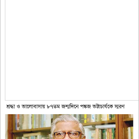
শ্রদ্ধা ও ভালোবাসায় ৮৭তম জন্মদিনে পঙ্কজ ভট্টাচার্যকে স্মরণ