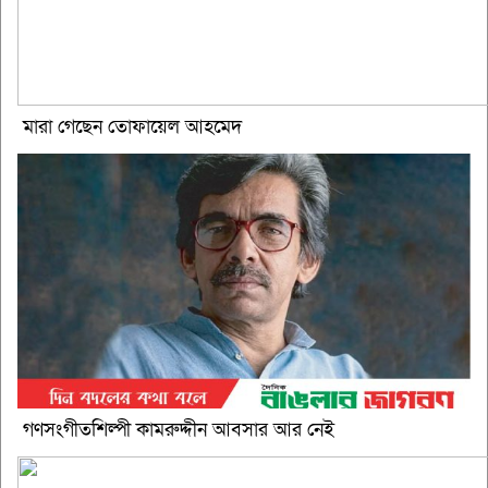
মারা গেছেন তোফায়েল আহমেদ
গণসংগীতশিল্পী কামরুদ্দীন আবসার আর নেই