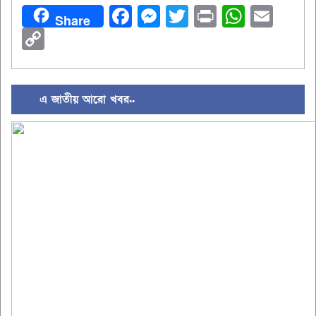
Facebook
Messenger
Twitter
Print
Whats
Ema
Share
Copy
Link
এ জাতীয় আরো খবর..