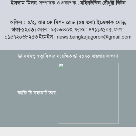
ইসলাম মিলন,
সম্পাদক ও প্রকাশক :
মহিনউদ্দিন চৌধুরী লিটন
দেশের বাজারে স্বর্ণের দামে বড় পতন
অফিস : ২/২, আর কে মিশন রোড (২য় তলা) ইত্তেফাক মোড়,
ঢাকা-১২০৩।
ফোন : ৯৫৬৮৪০৩, ফ্যাক্স : ৪৭১১৩১০৫, সেল :
০১৫৭২০৬৮২৫৩ ইমেইল : news.banglarjagoron@gmail.com
‘গণভোটের অধিকার জনগণের কাছ থেকে
ছিনিয়ে নিয়েছে সরকার’
© সর্বস্বত্ব স্বত্বাধিকার সংরক্ষিত © ২০২০ বাঙলার জাগরণ
ডাকা হচ্ছে সংসদের বিশেষ অধিবেশন
কারিগরি সহযোগিতায়:
কুলাউড়ায় গোয়ালঘরের তালাভেঙে ৪টি গরু
চুরি হতাশায় ভুক্তভোগী