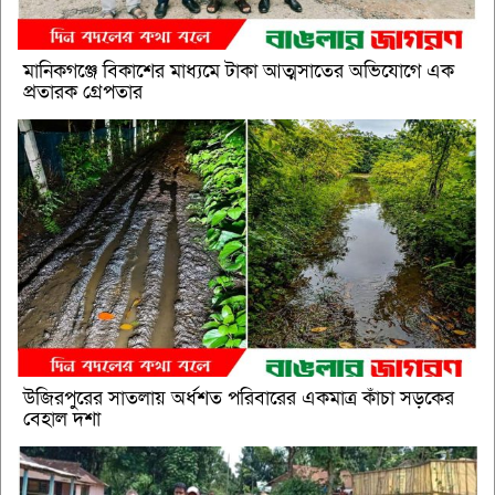
মানিকগঞ্জে বিকাশের মাধ্যমে টাকা আত্মসাতের অভিযোগে এক
প্রতারক গ্রেপতার
উজিরপুরের সাতলায় অর্ধশত পরিবারের একমাত্র কাঁচা সড়কের
বেহাল দশা