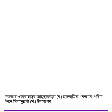
নলতায় খানবাহাদুর আহ্ছানউল্লা (র.) ইসলামিক সেন্টারে পবিত্র
ঈদে মিলাদুন্নবী (স.) উপযাপন