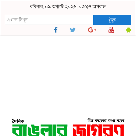
রবিবার, ০৯ অগাস্ট ২০২৬, ০৩:৫৭ অপরাহ্ন
খুঁজুন