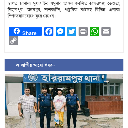
স্বাগত জানান। মুখ্যসচিব যমুনার ভাঙ্গন কবলিত জাফরগঞ্জ, তেওতা,
নিহালপুর, অন্বয়পুর, দাশকান্দি, পাটুরিয়া ঘাটসহ বিভিন্ন এলাকা
স্পিডবোটযোগে ঘুরে দেখেন।
Facebook
Messenger
Twitter
Print
Whats
Ema
Share
Copy
Link
এ জাতীয় আরো খবর..