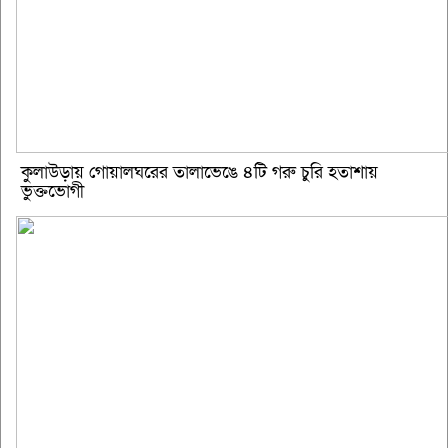
কুলাউড়ায় গোয়ালঘরের তালাভেঙে ৪টি গরু চুরি হতাশায়
ভুক্তভোগী