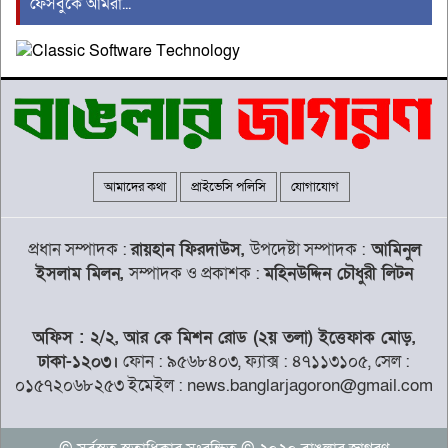
ফেসবুকে আমরা...
মানিকগঞ্জে বিকাশের মাধ্যমে টাকা
আত্মসাতের অভিযোগে এক প্রতারক
গ্রেপতার
উজিরপুরের সাতলায় অর্ধশত পরিবারের
একমাত্র কাঁচা সড়কের বেহাল দশা
আমাদের কথা
প্রাইভেসি পলিসি
যোগাযোগ
দৈনিক মজুরি ৫০০ টাকা বাস্তবায়নের দাবিতে
কুলাউড়ায় চা শ্রমিকদের কর্মবিরতি
প্রধান সম্পাদক :
রায়হান ফিরদাউস,
উপদেষ্টা সম্পাদক :
আমিনুল
ইসলাম মিলন,
সম্পাদক ও প্রকাশক :
মহিনউদ্দিন চৌধুরী লিটন
বিদায়ী বছরে বোয়েসেল’র রেকর্ড, জনশক্তি
অফিস : ২/২, আর কে মিশন রোড (২য় তলা) ইত্তেফাক মোড়,
রপ্তানি ১৯১৯৭
ঢাকা-১২০৩।
ফোন : ৯৫৬৮৪০৩, ফ্যাক্স : ৪৭১১৩১০৫, সেল :
০১৫৭২০৬৮২৫৩ ইমেইল : news.banglarjagoron@gmail.com
মেসিকে হত্যার ছক, বেরিয়ে এলো ভয়াবহ
তথ্য