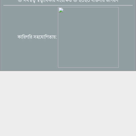
© সর্বস্বত্ব স্বত্বাধিকার সংরক্ষিত © ২০২০ বাঙলার জাগরণ
অতীতের ভুল নিয়ে মুখ খুললেন শাকিব খান
কারিগরি সহযোগিতায়:
‘হানিট্র্যাপে’ ভারতীয় বিমানবাহিনীর কর্মকর্তা,
পাকিস্তানে তথ্য পাচারের অভিযোগ