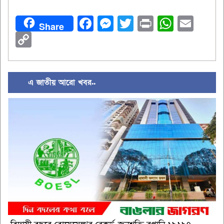
Facebook
Messenger
Twitter
Print
Whats
Ema
Share
Copy
Link
এ জাতীয় আরো খবর..