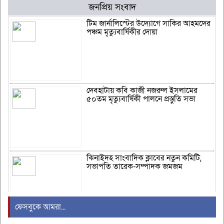
জনপ্রিয় সংবাদ
টিম জার্নালিস্টের উদ্যোগে সাকির আহমদের
পঞ্চম মৃত্যুবার্ষিকীর দোয়া
দেবহাটায় কবি কাজী নজরুল ইসলামের
৫০তম মৃত্যুবার্ষিকী পালনে প্রস্তুতি সভা
ঝিনাইদহ সাংবাদিক ক্লাবের নতুন কমিটি,
সভাপতি তারেক-সম্পাদক জমজম
ফেসবুকে আমরা...