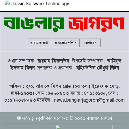
মানিকগঞ্জে বিকাশের মাধ্যমে টাকা
আত্মসাতের অভিযোগে এক প্রতারক
গ্রেপতার
উজিরপুরের সাতলায় অর্ধশত পরিবারের
আমাদের কথা
প্রাইভেসি পলিসি
যোগাযোগ
একমাত্র কাঁচা সড়কের বেহাল দশা
প্রধান সম্পাদক :
রায়হান ফিরদাউস,
উপদেষ্টা সম্পাদক :
আমিনুল
দৈনিক মজুরি ৫০০ টাকা বাস্তবায়নের দাবিতে
ইসলাম মিলন,
সম্পাদক ও প্রকাশক :
মহিনউদ্দিন চৌধুরী লিটন
কুলাউড়ায় চা শ্রমিকদের কর্মবিরতি
অফিস : ২/২, আর কে মিশন রোড (২য় তলা) ইত্তেফাক মোড়,
ঢাকা-১২০৩।
ফোন : ৯৫৬৮৪০৩, ফ্যাক্স : ৪৭১১৩১০৫, সেল :
বিদায়ী বছরে বোয়েসেল’র রেকর্ড, জনশক্তি
রপ্তানি ১৯১৯৭
০১৫৭২০৬৮২৫৩ ইমেইল : news.banglarjagoron@gmail.com
© সর্বস্বত্ব স্বত্বাধিকার সংরক্ষিত © ২০২০ বাঙলার জাগরণ
মেসিকে হত্যার ছক, বেরিয়ে এলো ভয়াবহ
তথ্য