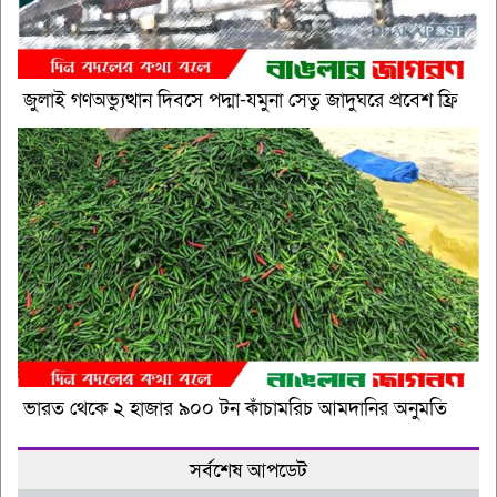
জুলাই গণঅভ্যুত্থান দিবসে পদ্মা-যমুনা সেতু জাদুঘরে প্রবেশ ফ্রি
ভারত থেকে ২ হাজার ৯০০ টন কাঁচামরিচ আমদানির অনুমতি
সর্বশেষ আপডেট