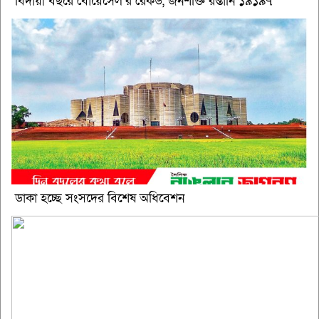
বিদায়ী বছরে বোয়েসেল’র রেকর্ড, জনশক্তি রপ্তানি ১৯১৯৭
ডাকা হচ্ছে সংসদের বিশেষ অধিবেশন