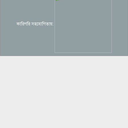
অতীতের ভুল নিয়ে মুখ খুললেন শাকিব খান
কারিগরি সহযোগিতায়:
‘হানিট্র্যাপে’ ভারতীয় বিমানবাহিনীর কর্মকর্তা,
পাকিস্তানে তথ্য পাচারের অভিযোগ