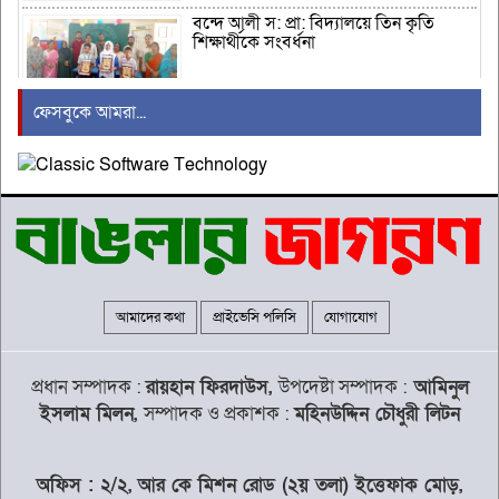
বন্দে আলী স: প্রা: বিদ্যালয়ে তিন কৃতি
শিক্ষার্থীকে সংবর্ধনা
ফেসবুকে আমরা...
রায়পুরে ২০৪ পিস ই’য়াবাসহ নারী আটক
চাকরি দেবে বেসরকারি গবেষণা সংস্থা
সিপিডি
আমাদের কথা
প্রাইভেসি পলিসি
যোগাযোগ
মালয়েশিয়াকে হোয়াইটওয়াশ করল
বাংলাদেশ এইচপি
প্রধান সম্পাদক :
রায়হান ফিরদাউস,
উপদেষ্টা সম্পাদক :
আমিনুল
ইসলাম মিলন,
সম্পাদক ও প্রকাশক :
মহিনউদ্দিন চৌধুরী লিটন
অসুস্থ ইলিয়াস কাঞ্চনকে দেখতে গুলশানের
বাসায় সুচন্দা-চম্পা
অফিস : ২/২, আর কে মিশন রোড (২য় তলা) ইত্তেফাক মোড়,