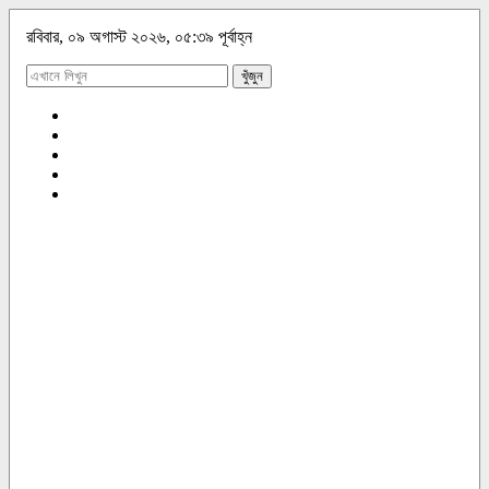
রবিবার, ০৯ অগাস্ট ২০২৬, ০৫:৩৯ পূর্বাহ্ন
খুঁজুন