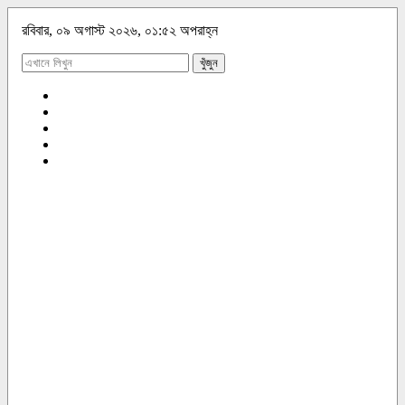
রবিবার, ০৯ অগাস্ট ২০২৬, ০১:৫২ অপরাহ্ন
খুঁজুন