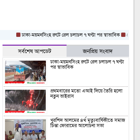
ঢাকা-ময়মনসিংহ রুটে রেল চলাচল ৭ ঘণ্টা পর স্বাভাবিক
প্রথমবারের ম
সর্বশেষ আপডেট
জনপ্রিয় সংবাদ
ঢাকা-ময়মনসিংহ রুটে রেল চলাচল ৭ ঘণ্টা
পর স্বাভাবিক
প্রথমবারের মতো এআই দিয়ে তৈরি হলো
নতুন ভাইরাস
খুরশিদ আলমের ৪র্থ মৃত্যুবার্ষিকীতে সমাজ
চিন্তা ফোরামের আলোচনা সভা