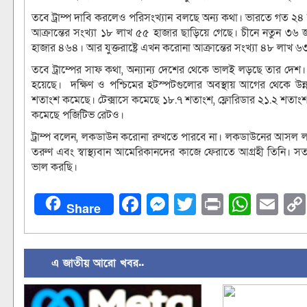
তবে ট্রাম্প দাবি করলেও পরিসংখ্যান বলছে অন্য কথা। ভারতে গত ২৪ ঘ
আক্রান্তের সংখ্যা ১৮ লাখ ৫৫ হাজার ছাড়িয়ে গেছে। চীনে নতুন ৩৬ 
হাজার ৪৬৪। আর যুক্তরাষ্ট্রে এখন করোনা আক্রান্তের সংখ্যা ৪৮ লাখ
তবে ট্রাম্পের সাফ কথা, অন্যান্য দেশের থেকে ভালই লড়ছে তার দে
হয়েছে। দক্ষিণ ও পশ্চিমের হটস্পটগুলোর অবস্থায় আগের থেকে উন্ন
শতাংশ কমেছে। টেক্সাসে কমেছে ১৮.৭ শতাংশ, ফ্লোরিডার ২১.২ শতাংশ। 
কমেছে পজিটিভ রেটও।
ট্রাম্প বলেন, লকডাউন করোনা রুখতে পারবে না। লকডাউনের আসল লক
তরুণ এবং স্বাস্থ্যবান আমেরিকানদের কাজে ফেরাতে আগ্রহী তিনি। স
ভাল করছি।
Facebook
Messenger
Twitter
Print
What
Em
Share
এ জাতীয় আরো খবর..