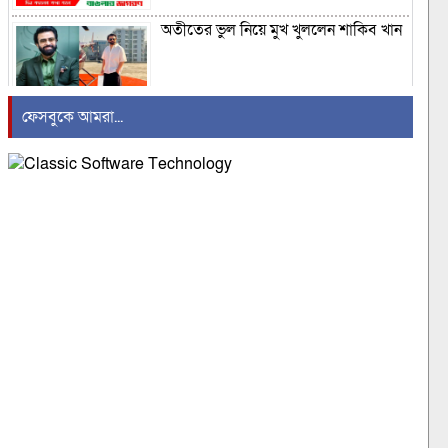
অতীতের ভুল নিয়ে মুখ খুললেন শাকিব খান
ফেসবুকে আমরা...
‘হানিট্র্যাপে’ ভারতীয় বিমানবাহিনীর
কর্মকর্তা, পাকিস্তানে তথ্য পাচারের
অভিযোগ
শ্রদ্ধা ও ভালোবাসায় ৮৭তম জন্মদিনে পঙ্কজ
ভট্টাচার্যকে স্মরণ
ঢাকা-ময়মনসিংহ রুটে রেল চলাচল ৭ ঘণ্টা
পর স্বাভাবিক
প্রথমবারের মতো এআই দিয়ে তৈরি হলো