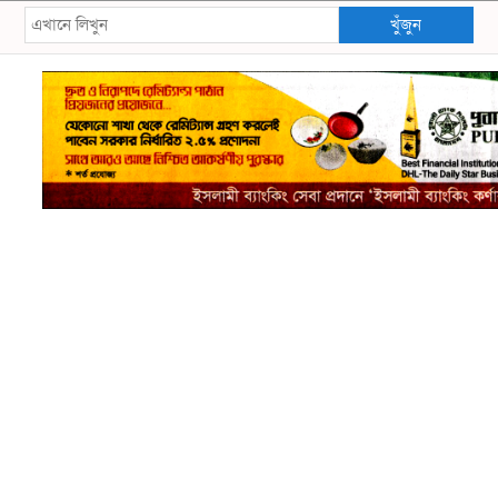
খুঁজুন