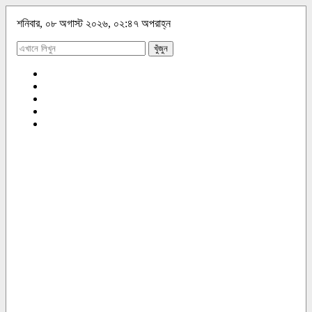
শনিবার, ০৮ অগাস্ট ২০২৬, ০২:৪৭ অপরাহ্ন
খুঁজুন