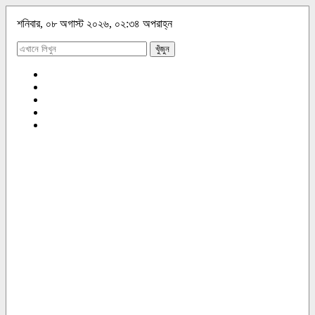
শনিবার, ০৮ অগাস্ট ২০২৬, ০২:৩৪ অপরাহ্ন
খুঁজুন