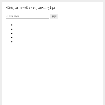
শনিবার, ০৮ অগাস্ট ২০২৬, ০৪:৪৪ পূর্বাহ্ন
খুঁজুন