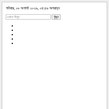
শনিবার, ০৮ অগাস্ট ২০২৬, ০৪:৫৬ অপরাহ্ন
খুঁজুন