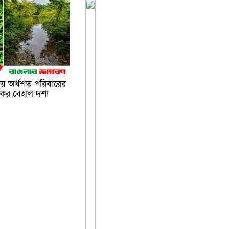
য় অর্ধশত পরিবারের
কের বেহাল দশা