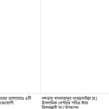
ঘরের তালাভেঙে ৪টি
নলতায় খানবাহাদুর আহ্ছানউল্লা (র.)
ভুক্তভোগী
ইসলামিক সেন্টারে পবিত্র ঈদে
মিলাদুন্নবী (স.) উপযাপন