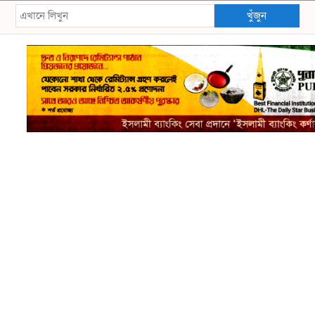
খুঁজুন