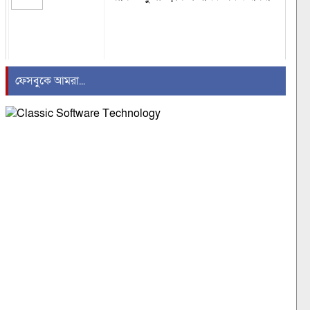
বিদায়ী বছরে বোয়েসেল’র রেকর্ড, জনশক্তি
ফেসবুকে আমরা...
রপ্তানি ১৯১৯৭
মেসিকে হত্যার ছক, বেরিয়ে এলো ভয়াবহ
তথ্য
অতীতের ভুল নিয়ে মুখ খুললেন শাকিব খান
‘হানিট্র্যাপে’ ভারতীয় বিমানবাহিনীর
কর্মকর্তা, পাকিস্তানে তথ্য পাচারের
অভিযোগ