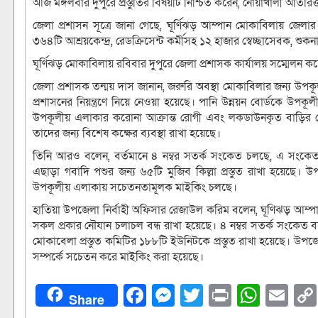
আজ মঙ্গলবার দুপুরে প্রস্তুতির বিষয়টি নিশ্চিত করেন, নোয়াখালী অতিরিক্
জেলা প্রশাসন সূত্রে জানা গেছে, ঘূর্ণিঝড় আম্পান মোকাবিলায় জেলা
৩৬৪টি আশ্রয়কেন্দ্র, রেডক্রিসেন্ট কর্মীসহ ১২ হাজার স্বেচ্ছাসেবক, শুকনা
ঘূর্ণিঝড় মোকাবিলায় রবিবার দুপুরে জেলা প্রশাসক কার্যালয় সম্মেলন ক
জেলা প্রশাসক তন্ময় দাস জানান, জরুরি অবস্থা মোকাবিলার জন্য উপকূলীয়
প্রশাসনের নিয়ন্ত্রণে নিয়ে নেওয়া হয়েছে। পানি উন্নয়ন বোর্ডকে উপক
উপকূলীয় এলাকার করোনা আক্রান্ত রোগী এবং লকডাউনকৃত বাড়ির লো
তাদের জন্য বিশেষ কক্ষের ব্যবস্থা রাখা হয়েছে।
তিনি আরও বলেন, বর্তমানে ৪ নম্বর সতর্ক সংকেত চলছে, এ সংকেত 
এছাড়া গবাদি পশুর জন্য ৬৫টি মুজিব কিল্লা প্রস্তুত রাখা হয়েছে।
উপকূলীয় এলাকায় সচেতনতামূলক মাইকিং চলছে।
হাতিয়া উপজেলা নির্বাহী অফিসার রেজাউল করিম বলেন, ঘূণিঝড় আম্পান 
সকল প্রকার নৌযান চলাচল বন্ধ রাখা হয়েছে। ৪ নম্বর সতর্ক সংকেত বহা
মোকাবেলা প্রস্তুত কমিটির ১৮৮টি ইউনিটকে প্রস্তুত রাখা হয়েছে। উপজে
সম্পর্কে সচেতন করে মাইকিং করা হয়েছে।
Facebook
Messenger
Twitter
Print
What
Em
Share