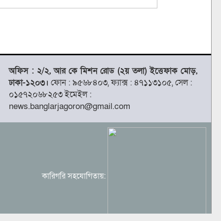
অফিস : ২/২, আর কে মিশন রোড (২য় তলা) ইত্তেফাক মোড়,
ঢাকা-১২০৩।
ফোন : ৯৫৬৮৪০৩, ফ্যাক্স : ৪৭১১৩১০৫, সেল :
০১৫৭২০৬৮২৫৩ ইমেইল :
news.banglarjagoron@gmail.com
কারিগরি সহযোগিতায়: