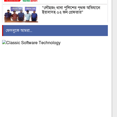
“লৌহজং থানা পুলিশের পৃথক অভিযানে
ইয়াবাসহ ০২ জন গ্রেফতার”
ফেসবুকে আমরা...
কালিগঞ্জে ট্রাকচাপায় চার বছরের শিশুর
মৃত্যু
গণঅভ্যুত্থানের চেতনায় পুঁজিবাদ,
সাম্রাজ্যবাদ ও মৌলবাদবিরোধী সংগ্রাম
অব্যাহত রাখার আহ্বান
বাংলাদেশের বিপক্ষে খেলা নিয়ে রোমাঞ্চের
কথা জানালেন হ্যাজলউড
নারী ও শিশুর প্রতি সহিংসতা প্রতিরোধে
আইন সংস্কারের সুপারিশ মহিলা