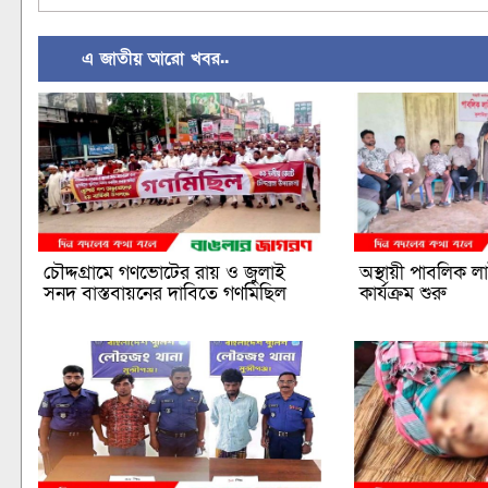
এ জাতীয় আরো খবর..
চৌদ্দগ্রামে গণভোটের রায় ও জুলাই
অস্থায়ী পাবলিক লাই
সনদ বাস্তবায়নের দাবিতে গণমিছিল
কার্যক্রম শুরু