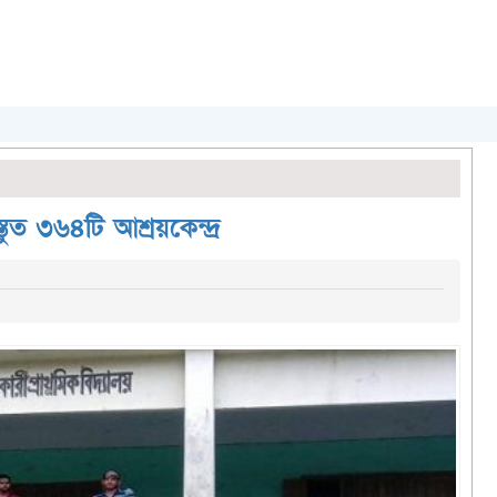
তুত ৩৬৪টি আশ্রয়কেন্দ্র