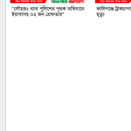
“লৌহজং থানা পুলিশের পৃথক অভিযানে
কালিগঞ্জে ট্রাকচা
ইয়াবাসহ ০২ জন গ্রেফতার”
মৃত্যু