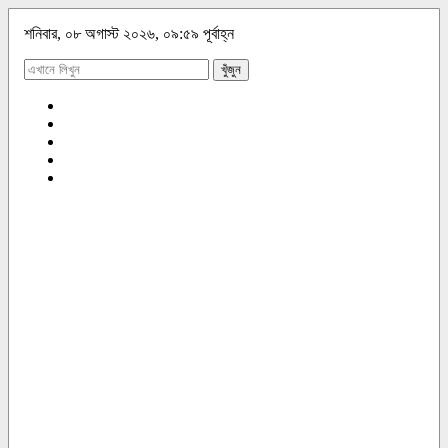
শনিবার, ০৮ অগাস্ট ২০২৬, ০৯:৫৯ পূর্বাহ্ন
খুঁজুন